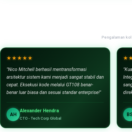
beradaptasi dengan lalu lintas trafik tinggi.
Pengalaman kola
★★★★★
★
"Nico Mitchell berhasil mentransformasi
"Kua
arsitektur sistem kami menjadi sangat stabil dan
Inte
cepat. Eksekusi kode melalui GT108 benar-
sang
benar luar biasa dan sesuai standar enterprise!"
dire
Alexander Hendra
AH
B
CTO - Tech Corp Global