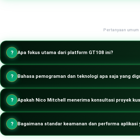
Pertanyaan umum s
?
Apa fokus utama dari platform GT108 ini?
GT108 berfungsi sebagai portofolio utama dan rekam jejak teknolo
?
inovasi teknologi modern.
Bahasa pemograman dan teknologi apa saja yang di
Teknologi yang dikembangkan mencakup ekosistem modern seperti J
?
microservices, hingga integrasi database relasional dan NoSQL.
Apakah Nico Mitchell menerima konsultasi proyek ku
Ya, Nico Mitchell terbuka untuk kolaborasi pengembangan perangkat
?
aplikasi digital Anda.
Bagaimana standar keamanan dan performa aplikasi 
Setiap proyek dibangun dengan memprioritaskan standar keamanan 